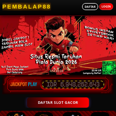
PEMBALAP88
LOGIN
DAFTAR
DAFTAR SLOT GACOR