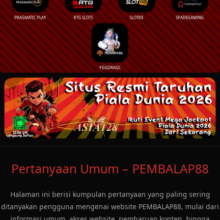
PRAGMATIC PLAY
RTG SLOTS
SLOT88
SPADEGAMING
YGGDRASIL
Pertanyaan Umum – PEMBALAP88
Halaman ini berisi kumpulan pertanyaan yang paling sering
ditanyakan pengguna mengenai website PEMBALAP88, mulai dari
informasi umum, akses website, pembaruan konten, hingga